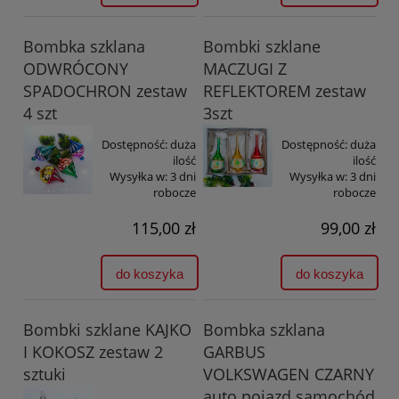
Bombka szklana
Bombki szklane
ODWRÓCONY
MACZUGI Z
SPADOCHRON zestaw
REFLEKTOREM zestaw
4 szt
3szt
Dostępność:
duża
Dostępność:
duża
ilość
ilość
Wysyłka w:
3 dni
Wysyłka w:
3 dni
robocze
robocze
115,00 zł
99,00 zł
do koszyka
do koszyka
Bombki szklane KAJKO
Bombka szklana
I KOKOSZ zestaw 2
GARBUS
sztuki
VOLKSWAGEN CZARNY
auto pojazd samochód