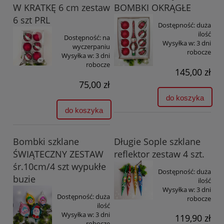
W KRATKĘ 6 cm zestaw
BOMBKI OKRĄGŁE
6 szt PRL
Dostępność:
duża
ilość
Dostępność:
na
Wysyłka w:
3 dni
wyczerpaniu
robocze
Wysyłka w:
3 dni
robocze
145,00 zł
75,00 zł
do koszyka
do koszyka
Bombki szklane
Długie Sople szklane
ŚWIĄTECZNY ZESTAW
reflektor zestaw 4 szt.
śr.10cm/4 szt wypukłe
Dostępność:
duża
buzie
ilość
Wysyłka w:
3 dni
Dostępność:
duża
robocze
ilość
Wysyłka w:
3 dni
119,90 zł
robocze