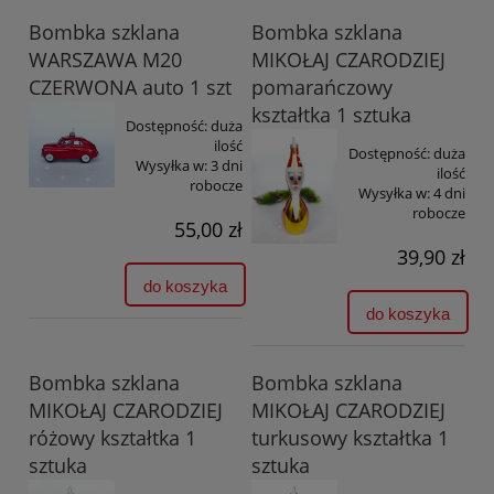
Bombka szklana
Bombka szklana
WARSZAWA M20
MIKOŁAJ CZARODZIEJ
CZERWONA auto 1 szt
pomarańczowy
kształtka 1 sztuka
Dostępność:
duża
ilość
Dostępność:
duża
Wysyłka w:
3 dni
ilość
robocze
Wysyłka w:
4 dni
robocze
55,00 zł
39,90 zł
do koszyka
do koszyka
Bombka szklana
Bombka szklana
MIKOŁAJ CZARODZIEJ
MIKOŁAJ CZARODZIEJ
różowy kształtka 1
turkusowy kształtka 1
sztuka
sztuka