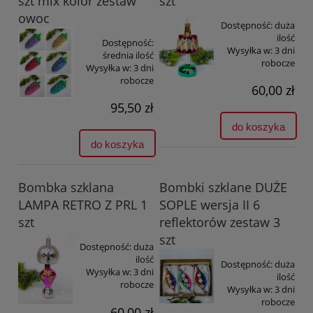
szt mix kolor zestaw
szt
owoc
Dostępność:
duża
ilość
Dostępność:
Wysyłka w:
3 dni
średnia ilość
robocze
Wysyłka w:
3 dni
robocze
60,00 zł
95,50 zł
do koszyka
do koszyka
Bombka szklana
Bombki szklane DUŻE
LAMPA RETRO Z PRL 1
SOPLE wersja II 6
szt
reflektorów zestaw 3
szt
Dostępność:
duża
ilość
Dostępność:
duża
Wysyłka w:
3 dni
ilość
robocze
Wysyłka w:
3 dni
robocze
60,00 zł