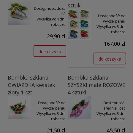
sztuk
Dostępność:
duża
ilość
Dostępność:
na
Wysyłka w:
4 dni
wyczerpaniu
robocze
Wysyłka w:
3 dni
robocze
29,90 zł
167,00 zł
do koszyka
do koszyka
Bombka szklana
Bombka szklana
GWIAZDKA kwiatek
SZYSZKI małe RÓZOWE
złoty 1 szt
4 sztuki
Dostępność:
na
Dostępność:
wyczerpaniu
średnia ilość
Wysyłka w:
3 dni
Wysyłka w:
3 dni
robocze
robocze
21,50 zł
45,50 zł