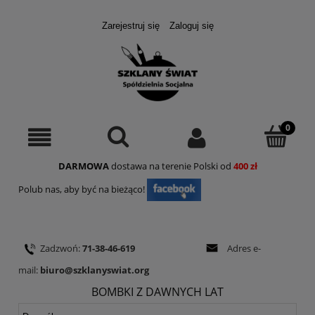
Zarejestruj się
Zaloguj się
DARMOWA
dostawa na terenie Polski od
400 zł
Polub nas, aby być na bieżąco!
Zadzwoń:
71-38-46-619
Adres e-
mail:
biuro@szklanyswiat.org
BOMBKI Z DAWNYCH LAT