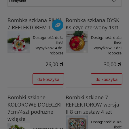
Bombka szklana PIŁKA
Bombka szklana DYSK
Z REFLEKTOREM 1 szt
Księżyc czerwony 1szt
Dostępność:
duża
Dostępność:
duża
ilość
ilość
Wysyłka w:
4 dni
Wysyłka w:
3 dni
robocze
robocze
26,00 zł
30,00 zł
do koszyka
do koszyka
Bombki szklane
Bombki szklane 7
KOLOROWE DOŁECZKI
REFLEKTORÓW wersja
7cm/4szt podłużne
II 8 cm zestaw 4 szt
wklęsłe
Dostępność:
duża
ilość
Dostępność:
duża