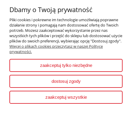
Bombka szklana
Bombka szklana
Dbamy o Twoją prywatność
SOPEL złoty mat 1 szt
SOPEL rózowy opal 1
szt
Pliki cookies i pokrewne im technologie umożliwiają poprawne
Dostępność:
na
działanie strony i pomagają nam dostosować ofertę do Twoich
wyczerpaniu
Dostępność:
potrzeb. Możesz zaakceptować wykorzystanie przez nas
Wysyłka w:
3 dni
średnia ilość
wszystkich tych plików i przejść do sklepu lub dostosować użycie
robocze
Wysyłka w:
3 dni
plików do swoich preferencji, wybierając opcję "Dostosuj zgody".
robocze
Więcej o plikach cookies przeczytasz w naszej Polityce
12,00 zł
prywatności.
12,00 zł
do koszyka
zaakceptuj tylko niezbędne
do koszyka
dostosuj zgody
Bombka szklana
Bombka szklana
SOPEL biały opal 1 szt
SOPEL biały mat 1 szt
zaakceptuj wszystkie
Dostępność:
Dostępność:
na
średnia ilość
wyczerpaniu
Wysyłka w:
3 dni
Wysyłka w:
3 dni
robocze
robocze