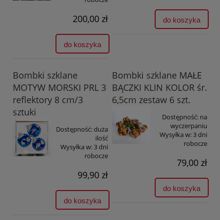
200,00 zł
do koszyka
do koszyka
Bombki szklane
Bombki szklane MAŁE
MOTYW MORSKI PRL 3
BĄCZKI KLIN KOLOR śr.
reflektory 8 cm/3
6,5cm zestaw 6 szt.
sztuki
Dostępność:
na
wyczerpaniu
Dostępność:
duża
Wysyłka w:
3 dni
ilość
robocze
Wysyłka w:
3 dni
robocze
79,00 zł
99,90 zł
do koszyka
do koszyka