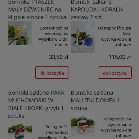
Bombka PTASZEK
Bombki szklane
MAŁY DZWONIEC na
KAROLCIA I KORALIK
klipsie stopce 1 sztuka
zestaw 2 szt.
Dostępność:
na
Dostępność:
duża
wyczerpaniu
ilość
Wysyłka w:
3 dni
Wysyłka w:
3 dni
robocze
robocze
33,50 zł
115,00 zł
do koszyka
do koszyka
Bombki szklane PARA
Bombka szklana
MUCHOMORKI W
MALUTKI DOMEK 1
BIAŁE KROPKI grzyb 1
sztuka
sztuka
Dostępność:
na
wyczerpaniu
Dostępność:
Wysyłka w:
3 dni
średnia ilość
robocze
Wysyłka w:
3 dni