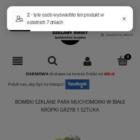
Zarejestruj się
Zaloguj się
DARMOWA
dostawa na terenie Polski od
400 zł
Polub nas, aby być na bieżąco!
BOMBKI SZKLANE PARA MUCHOMORKI W BIAŁE
KROPKI GRZYB 1 SZTUKA