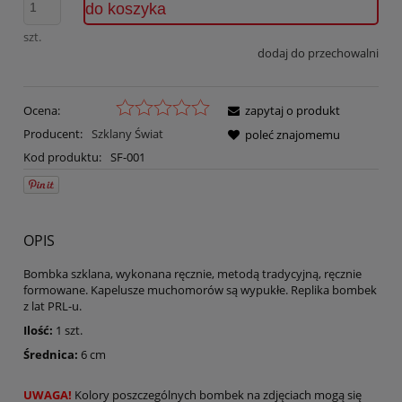
do koszyka
szt.
dodaj do przechowalni
Ocena:
zapytaj o produkt
Producent:
Szklany Świat
poleć znajomemu
Kod produktu:
SF-001
OPIS
Bombka szklana, wykonana ręcznie, metodą tradycyjną, ręcznie
formowane. Kapelusze muchomorów są wypukłe. Replika bombek
z lat PRL-u.
Ilość:
1 szt.
Średnica:
6 cm
UWAGA!
Kolory poszczególnych bombek na zdjęciach mogą się