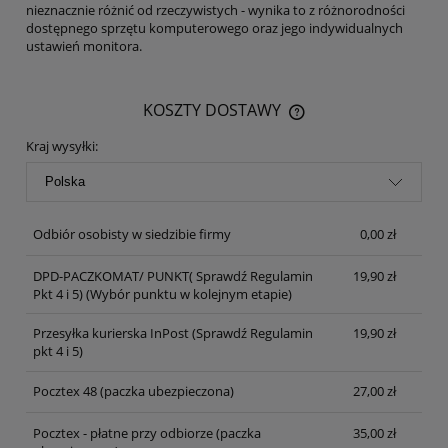
nieznacznie różnić od rzeczywistych - wynika to z różnorodności
dostępnego sprzętu komputerowego oraz jego indywidualnych
ustawień monitora.
KOSZTY DOSTAWY
CENA NIE ZAWIERA EWENTUALNYCH KOSZTÓW PŁATNOŚCI
Kraj wysyłki:
Odbiór osobisty w siedzibie firmy
0,00 zł
DPD-PACZKOMAT/ PUNKT( Sprawdź Regulamin
19,90 zł
Pkt 4 i 5)
(Wybór punktu w kolejnym etapie)
Przesyłka kurierska InPost (Sprawdź Regulamin
19,90 zł
pkt 4 i 5)
Pocztex 48 (paczka ubezpieczona)
27,00 zł
Pocztex - płatne przy odbiorze (paczka
35,00 zł