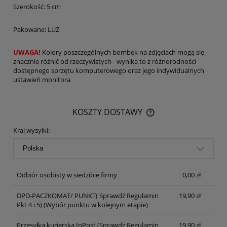
Szerokość: 5 cm
Pakowane: LUZ
UWAGA!
Kolory poszczególnych bombek na zdjęciach mogą się
znacznie różnić od rzeczywistych - wynika to z różnorodności
dostępnego sprzętu komputerowego oraz jego indywidualnych
ustawień monitora
KOSZTY DOSTAWY
CENA NIE ZAWIERA EWENTUALNYCH KOSZTÓW PŁATNOŚCI
Kraj wysyłki:
Odbiór osobisty w siedzibie firmy
0,00 zł
DPD-PACZKOMAT/ PUNKT( Sprawdź Regulamin
19,90 zł
Pkt 4 i 5)
(Wybór punktu w kolejnym etapie)
Przesyłka kurierska InPost (Sprawdź Regulamin
19,90 zł