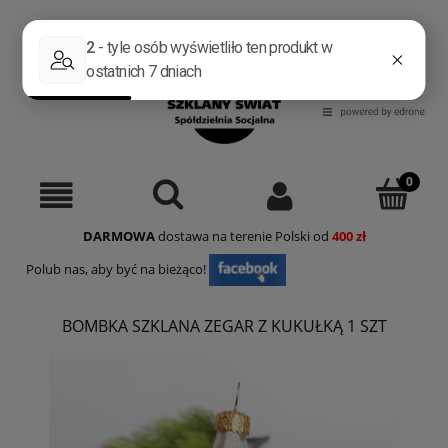
Zarejestruj się
Zaloguj się
DARMOWA
dostawa na terenie Polski od
400 zł
Polub nas, aby być na bieżąco!
BOMBKA SZKLANA ZEGAR Z KUKUŁKĄ 1 SZT