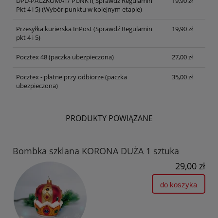
DPD-PACZKOMAT/ PUNKT( Sprawdź Regulamin
19,90 zł
Pkt 4 i 5)
(Wybór punktu w kolejnym etapie)
Przesyłka kurierska InPost (Sprawdź Regulamin
19,90 zł
pkt 4 i 5)
Pocztex 48 (paczka ubezpieczona)
27,00 zł
Pocztex - płatne przy odbiorze (paczka
35,00 zł
ubezpieczona)
PRODUKTY POWIĄZANE
Bombka szklana KORONA DUŻA 1 sztuka
29,00 zł
do koszyka