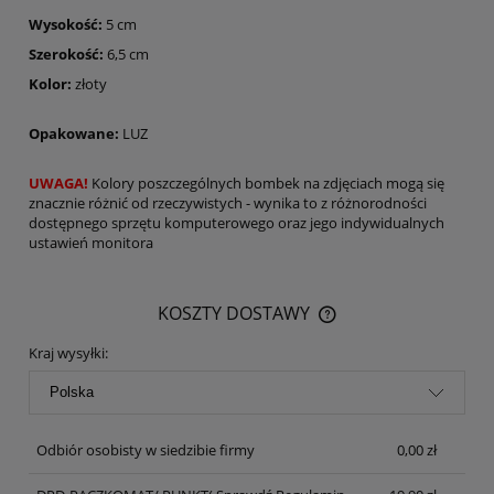
Wysokość:
5 cm
Szerokość:
6,5 cm
Kolor:
złoty
Opakowane:
LUZ
UWAGA!
Kolory poszczególnych bombek na zdjęciach mogą się
znacznie różnić od rzeczywistych - wynika to z różnorodności
dostępnego sprzętu komputerowego oraz jego indywidualnych
ustawień monitora
KOSZTY DOSTAWY
CENA NIE ZAWIERA EWENTUALNYCH KOSZTÓW PŁATNOŚCI
Kraj wysyłki:
Odbiór osobisty w siedzibie firmy
0,00 zł