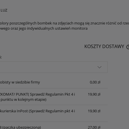
 LUZ
olory poszczególnych bombek na zdjęciach mogą się znacznie różnić od rze
wego oraz jego indywidualnych ustawień monitora
KOSZTY DOSTAWY
i:
obisty w siedzibie firmy
0,00 zł
KOMAT/ PUNKT( Sprawdź Regulamin Pkt 4 i
19,90 zł
punktu w kolejnym etapie)
 kurierska InPost (Sprawdź Regulamin pkt 4 i
19,90 zł
8 (paczka ubezpieczona)
27,00 zł