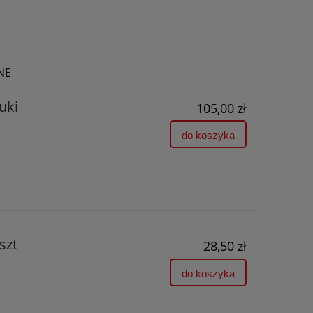
NE
uki
105,00 zł
do koszyka
szt
28,50 zł
do koszyka