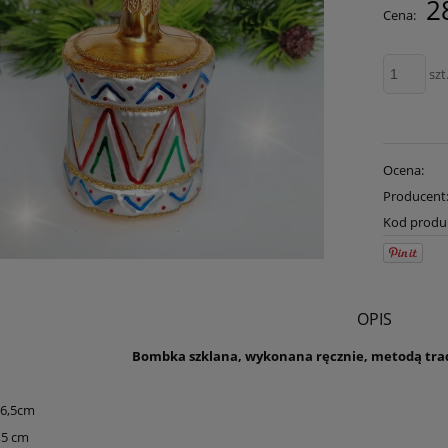
2
Cena:
płatności
szt
Ocena:
Producent
Kod produ
OPIS
Bombka szklana, wykonana ręcznie, metodą trad
 6,5cm
,5 cm