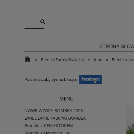
STRONA GŁÓ
»
»
»
Bombki Formy/Kształtki
Inne
Bombka szkl
Polub nas, aby być na bieżąco!
MENU
NOWE WZORY BOMBEK 2026
ZWIEDZANIE FABRYKI BOMBEK
Bombki z REFLEKTOREM
Bombki z Dawnych Lat