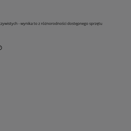
czywistych - wynika to z różnorodności dostępnego sprzętu
CENA NIE ZAWIERA EWENTUALNYCH
KOSZTÓW PŁATNOŚCI