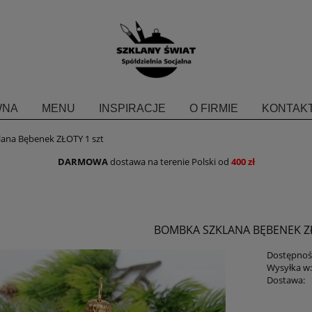
WNA
MENU
INSPIRACJE
O FIRMIE
KONTAKT
ana Bębenek ZŁOTY 1 szt
DARMOWA
dostawa na terenie Polski od
400 zł
BOMBKA SZKLANA BĘBENEK ZŁ
Dostępnoś
Wysyłka w
Dostawa:
Cena nie zawiera ewent