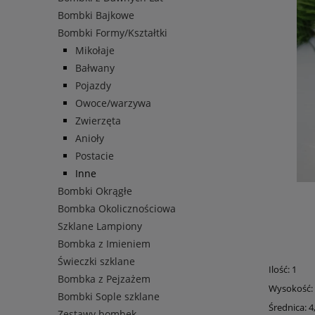
Bombki Bajkowe
Bombki Formy/Kształtki
Mikołaje
Bałwany
Pojazdy
Owoce/warzywa
Zwierzęta
Anioły
Postacie
Inne
Bombki Okrągłe
Bombka Okolicznościowa
Szklane Lampiony
Bombka z Imieniem
Świeczki szklane
Ilość: 1
Bombka z Pejzażem
Wysokość:
Bombki Sople szklane
Średnica: 4
Zestawy bombek