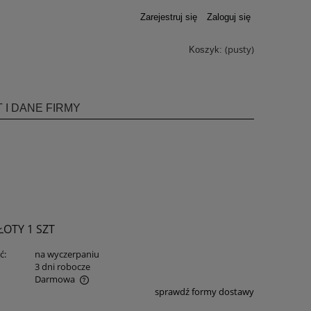
Zarejestruj się
Zaloguj się
(pusty)
Koszyk:
 I DANE FIRMY
OTY 1 SZT
ć:
na wyczerpaniu
:
3 dni robocze
Darmowa
sprawdź formy dostawy
ualnych kosztów