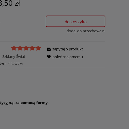
8,50 zł
.
do koszyka
dodaj do przechowalni
zapytaj o produkt
:
Szklany Świat
poleć znajomemu
ktu:
SF-67Z/1
ycyjną, za pomocą formy.