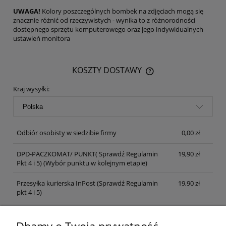
UWAGA!
Kolory poszczególnych bombek na zdjęciach mogą się
znacznie różnić od rzeczywistych - wynika to z różnorodności
dostępnego sprzętu komputerowego oraz jego indywidualnych
ustawień monitora
KOSZTY DOSTAWY
CENA NIE ZAWIERA EWENTUALNYCH KOSZTÓW PŁATNOŚCI
Kraj wysyłki:
Odbiór osobisty w siedzibie firmy
0,00 zł
DPD-PACZKOMAT/ PUNKT( Sprawdź Regulamin
19,90 zł
Pkt 4 i 5)
(Wybór punktu w kolejnym etapie)
Przesyłka kurierska InPost (Sprawdź Regulamin
19,90 zł
pkt 4 i 5)
Pocztex 48 (paczka ubezpieczona)
27,00 zł