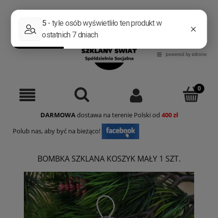
Zarejestruj się
Zaloguj się
DARMOWA
dostawa na terenie Polski od
400 zł
Polub nas, aby być na bieżąco!
BOMBKA SZKLANA KOSZYK MAŁY 1 SZT.