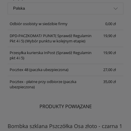
Odbiór osobisty w siedzibie firmy
0,00 zł
DPD-PACZKOMAT/ PUNKT( Sprawdź Regulamin
19,90 zł
Pkt 4 i 5)
(Wybór punktu w kolejnym etapie)
Przesyłka kurierska InPost (Sprawdź Regulamin
19,90 zł
pkt 4 i 5)
Pocztex 48 (paczka ubezpieczona)
27,00 zł
Pocztex - płatne przy odbiorze (paczka
35,00 zł
ubezpieczona)
PRODUKTY POWIĄZANE
Bombka szklana Pszczółka Osa złoto - czarna 1