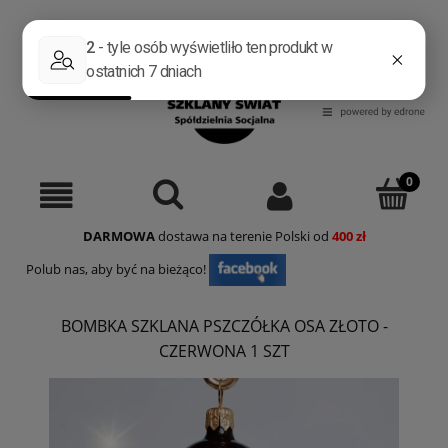
Zarejestruj się
Zaloguj się
DARMOWA
dostawa na terenie Polski od
400 zł
Polub nas, aby być na bieżąco!
BOMBKA SZKLANA PSZCZÓŁKA OSA ZŁOTO -
CZERWONA 1 SZT