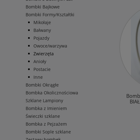
Bombki Bajkowe
Bombki Formy/Kształtki
Mikołaje
Bałwany
Pojazdy
Owoce/warzywa
Zwierzęta
Anioły
Postacie
Inne
Bombki Okrągłe
Bombka Okolicznościowa
Bomb
Szklane Lampiony
BIAŁ
Bombka z Imieniem
Świeczki szklane
Bombka z Pejzażem
Bombki Sople szklane
Zestawy bombek