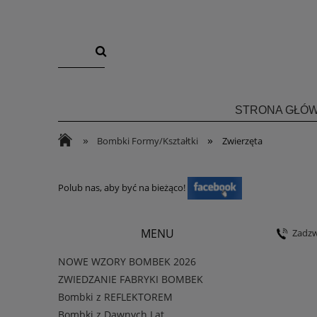
STRONA GŁÓ
»
»
Bombki Formy/Kształtki
Zwierzęta
Polub nas, aby być na bieżąco!
MENU
Zadz
NOWE WZORY BOMBEK 2026
ZWIEDZANIE FABRYKI BOMBEK
Bombki z REFLEKTOREM
Bombki z Dawnych Lat