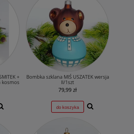
SMITEK +
Bombka szklana MIŚ USZATEK wersja
a kosmos
II/1szt
79,99 zł
do koszyka