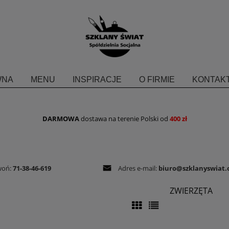
WNA
MENU
INSPIRACJE
O FIRMIE
KONTAKT
DARMOWA
dostawa na terenie Polski od
400 zł
woń:
71-38-46-619
Adres e-mail:
biuro@szklanyswiat.
ZWIERZĘTA