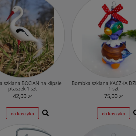
 szklana BOCIAN na klipsie
Bombka szklana KACZKA D
ptaszek 1 szt
1 szt
42,00 zł
75,00 zł
do koszyka
do koszyka