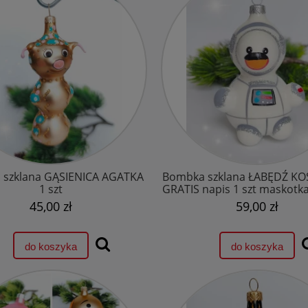
szklana GĄSIENICA AGATKA
Bombka szklana ŁABĘDŹ KO
1 szt
GRATIS napis 1 szt maskotk
45,00 zł
59,00 zł
do koszyka
do koszyka