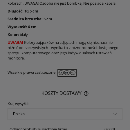
kolorach. UWAGA! Ozdoba nie jest bombką. Nie posiada kapsla.
Długość: 10,5 cm
Średnica brzuszka: 5 cm
Wysokość: 6 cm
Kolor:
biały
UWAGA!
Kolory zajączków na zdjęciach mogą się nieznacznie
różnić od rzeczywistych - wynika to z różnorodności dostępnego
sprzętu komputerowego oraz jego indywidualnych ustawień
monitora.
Wszelkie prawa zastrzeżone!
KOSZTY DOSTAWY
CENA NIE ZAWIERA EWENTUALNYCH KOSZTÓW PŁATNOŚCI
Kraj wysyłki:
Odbiór osobisty w siedzibie firmy
0,00 zł