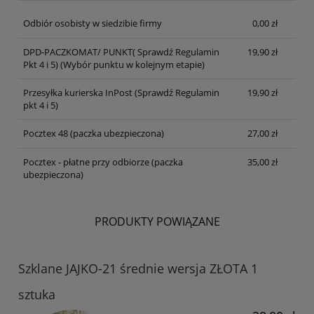
Odbiór osobisty w siedzibie firmy
0,00 zł
DPD-PACZKOMAT/ PUNKT( Sprawdź Regulamin
19,90 zł
Pkt 4 i 5)
(Wybór punktu w kolejnym etapie)
Przesyłka kurierska InPost (Sprawdź Regulamin
19,90 zł
pkt 4 i 5)
Pocztex 48 (paczka ubezpieczona)
27,00 zł
Pocztex - płatne przy odbiorze (paczka
35,00 zł
ubezpieczona)
PRODUKTY POWIĄZANE
Szklane JAJKO-21 średnie wersja ZŁOTA 1
sztuka