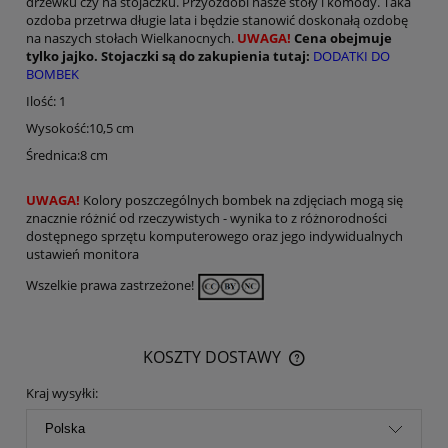
drzewku czy na stojaczku. Przyozdobi nasze stoły i komody. Taka
ozdoba przetrwa długie lata i będzie stanowić doskonałą ozdobę
na naszych stołach Wielkanocnych.
UWAGA!
Cena obejmuje
tylko jajko. Stojaczki są do zakupienia tutaj:
DODATKI DO
BOMBEK
Ilość: 1
Wysokość:10,5 cm
Średnica:8 cm
UWAGA!
Kolory poszczególnych bombek na zdjęciach mogą się
znacznie różnić od rzeczywistych - wynika to z różnorodności
dostępnego sprzętu komputerowego oraz jego indywidualnych
ustawień monitora
Wszelkie prawa zastrzeżone!
KOSZTY DOSTAWY
CENA NIE ZAWIERA EWENTUALNYCH KOSZTÓW PŁATNOŚCI
Kraj wysyłki: