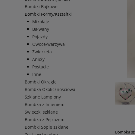
Bombki Bajkowe
Bombki Formy/Kształtki
Mikołaje
Bałwany
Pojazdy
Owoce/warzywa
Zwierzęta
Anioły
Postacie
Inne
Bombki Okrągłe
Bombka Okolicznościowa
Szklane Lampiony
Bombka z Imieniem
Świeczki szklane
Bombka z Pejzażem
Bombki Sople szklane
Bombka szk
Zestawy bombek