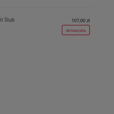
I Ślub
107,00 zł
do koszyka