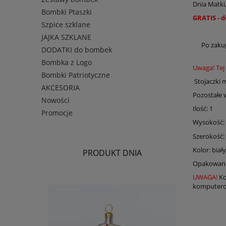
Dnia Matki
Bombki Ptaszki
GRATIS - 
Szpice szklane
JAJKA SZKLANE
Po zaku
DODATKI do bombek
Bombka z Logo
Uwaga! Tej
Bombki Patriotyczne
Stojaczki m
AKCESORIA
Pozostałe 
Nowości
Ilość: 1
Promocje
Wysokość: 
Szerokość:
Kolor: biał
PRODUKT DNIA
Opakowanie
UWAGA!
Ko
komputerow