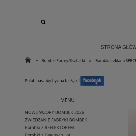
STRONA GŁÓ
»
»
Bombki Formy/Kształtki
Bombka szklana SERC
Polub nas, aby być na bieżąco!
MENU
NOWE WZORY BOMBEK 2026
ZWIEDZANIE FABRYKI BOMBEK
Bombki z REFLEKTOREM
Bombki z Dawnych Lat