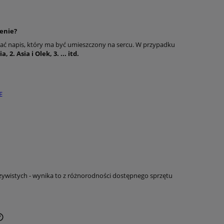
ienie?
dać napis, który ma być umieszczony na sercu. W przypadku
ia, 2. Asia i Olek, 3. ... itd.
E
zywistych - wynika to z różnorodności dostępnego sprzętu