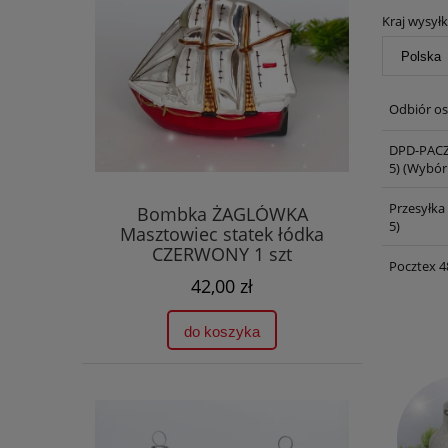
Kraj wysyłk
Odbiór os
DPD-PACZ
5)
(Wybór 
Przesyłka
Bombka ŻAGLÓWKA
5)
Masztowiec statek łódka
CZERWONY 1 szt
Pocztex 4
42,00 zł
do koszyka