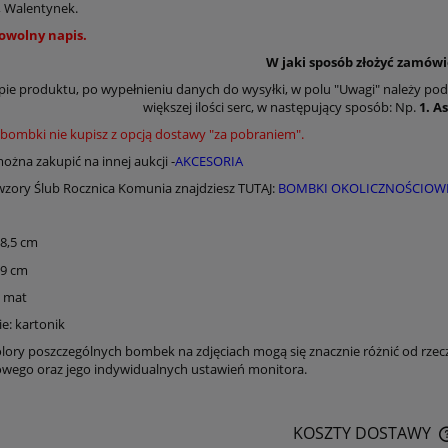
, Walentynek.
dowolny napis.
W jaki sposób złożyć zamów
pie produktu, po wypełnieniu danych do wysyłki, w polu "Uwagi" należy po
większej ilości serc, w następujący sposób: Np.
1. As
 bombki nie kupisz z opcją dostawy "za pobraniem".
ożna zakupić na innej aukcji -
AKCESORIA
wzory Ślub Rocznica Komunia znajdziesz TUTAJ:
BOMBKI OKOLICZNOŚCIOW
8,5 cm
 9 cm
y mat
: kartonik
lory poszczególnych bombek na zdjęciach mogą się znacznie różnić od rzec
ego oraz jego indywidualnych ustawień monitora.
KOSZTY DOSTAWY