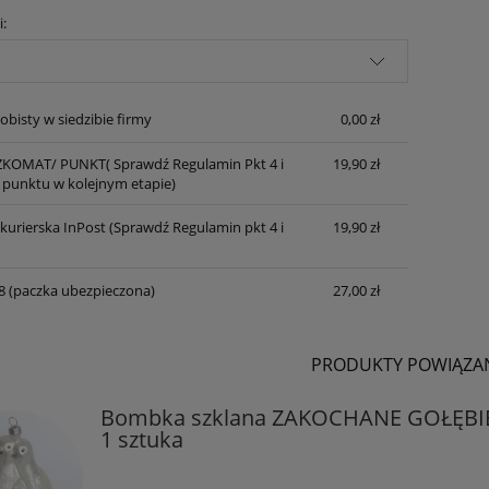
i:
obisty w siedzibie firmy
0,00 zł
KOMAT/ PUNKT( Sprawdź Regulamin Pkt 4 i
19,90 zł
punktu w kolejnym etapie)
 kurierska InPost (Sprawdź Regulamin pkt 4 i
19,90 zł
8 (paczka ubezpieczona)
27,00 zł
PRODUKTY POWIĄZA
Bombka szklana ZAKOCHANE GOŁĘBIE
1 sztuka