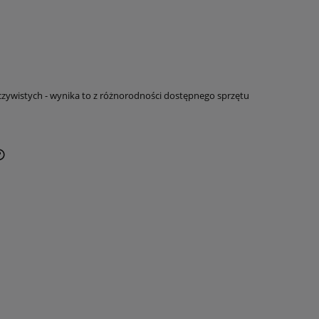
czywistych - wynika to z różnorodności dostępnego sprzętu
CENA NIE ZAWIERA EWENTUALNYCH
KOSZTÓW PŁATNOŚCI