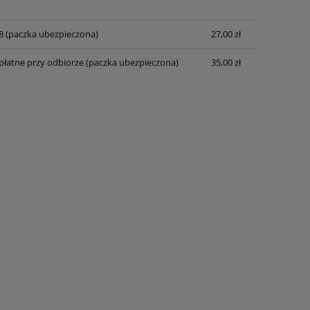
8 (paczka ubezpieczona)
27,00 zł
 płatne przy odbiorze (paczka ubezpieczona)
35,00 zł