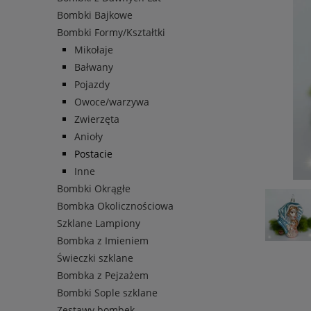
Bombki Bajkowe
Bombki Formy/Kształtki
Mikołaje
Bałwany
Pojazdy
Owoce/warzywa
Zwierzęta
Anioły
Postacie
Inne
Bombki Okrągłe
Bombka Okolicznościowa
Szklane Lampiony
Bombka z Imieniem
Świeczki szklane
Bombka z Pejzażem
Bombki Sople szklane
Zestawy bombek