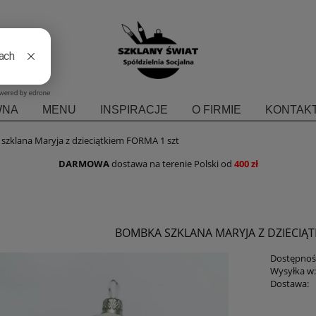
WNA
MENU
INSPIRACJE
O FIRMIE
KONTAKT
zklana Maryja z dzieciątkiem FORMA 1 szt
DARMOWA
dostawa na terenie Polski od
400 zł
BOMBKA SZKLANA MARYJA Z DZIECIĄT
Dostępnoś
Wysyłka w
Dostawa:
Cena nie zawiera ewent