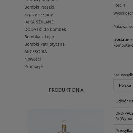
Ilość: 1
Bombki Ptaszki
Wysokość:
Szpice szklane
JAJKA SZKLANE
Pakowane: 
DODATKI do bombek
Bombka z Logo
UWAGA!
K
Bombki Patriotyczne
komputero
AKCESORIA
Nowości
Promocje
Kraj wysyłk
PRODUKT DNIA
Odbiór os
DPD-PACZ
5)
(Wybór 
Przesyłka