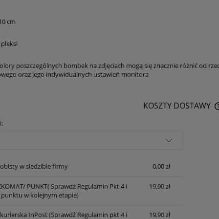
10 cm
pleksi
olory poszczególnych bombek na zdjęciach mogą się znacznie różnić od rze
wego oraz jego indywidualnych ustawień monitora
KOSZTY DOSTAWY
i:
obisty w siedzibie firmy
0,00 zł
KOMAT/ PUNKT( Sprawdź Regulamin Pkt 4 i
19,90 zł
punktu w kolejnym etapie)
 kurierska InPost (Sprawdź Regulamin pkt 4 i
19,90 zł