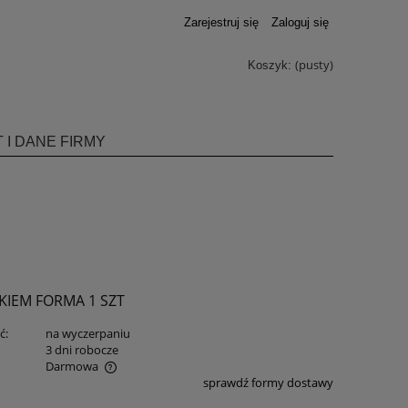
Zarejestruj się
Zaloguj się
(pusty)
Koszyk:
 I DANE FIRMY
KIEM FORMA 1 SZT
ć:
na wyczerpaniu
:
3 dni robocze
Darmowa
sprawdź formy dostawy
ualnych kosztów