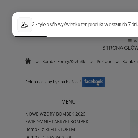
STRONA GŁÓ
»
»
»
Bombki Formy/Kształtki
Postacie
Bombka s
Polub nas, aby być na bieżąco!
MENU
NOWE WZORY BOMBEK 2026
ZWIEDZANIE FABRYKI BOMBEK
Bombki z REFLEKTOREM
Bombki z Dawnych Lat