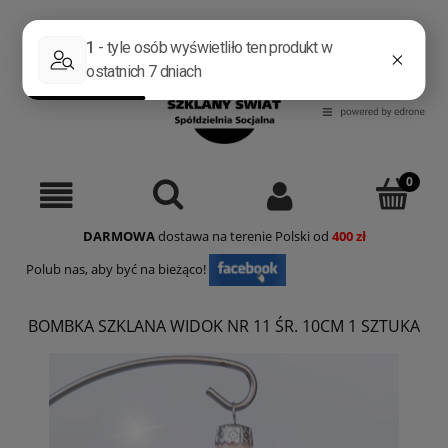
Zarejestruj się
Zaloguj się
DARMOWA
dostawa na terenie Polski od
400 zł
Polub nas, aby być na bieżąco!
BOMBKA SZKLANA WIDOK NR 11 ŚR. 10CM 1 SZTUKA