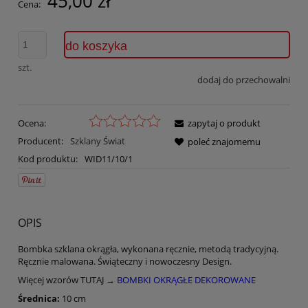
45,00 zł
Cena:
do koszyka
szt.
dodaj do przechowalni
Ocena:
zapytaj o produkt
Producent:
Szklany Świat
poleć znajomemu
Kod produktu:
WID11/10/1
OPIS
Bombka szklana okrągła, wykonana ręcznie, metodą tradycyjną.
Ręcznie malowana. Świąteczny i nowoczesny Design.
Więcej wzorów TUTAJ →
BOMBKI OKRĄGŁE DEKOROWANE
Średnica:
10 cm