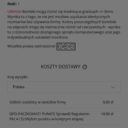
Ilość:
1
UWAGA!
Bombki mogą różnić się średnicą w granicach +/-3mm.
Wynika to z tego, że nie jest możliwe uzyskania identycznych
rozmiarów bez używania formy. Kolory poszczególnych bombek
na zdjęciach mogą się nieznacznie różnić od rzeczywistych - wynika
to z różnorodności dostępnego sprzętu komputerowego oraz jego
indywidualnych ustawień monitora.
Wszelkie prawa zastrzeżone!
KOSZTY DOSTAWY
CENA NIE ZAWIERA EWENTUALNYCH KOSZTÓW PŁATNOŚCI
Kraj wysyłki:
Odbiór osobisty w siedzibie firmy
0,00 zł
DPD-PACZKOMAT/ PUNKT( Sprawdź Regulamin
19,90 zł
Pkt 4 i 5)
(Wybór punktu w kolejnym etapie)