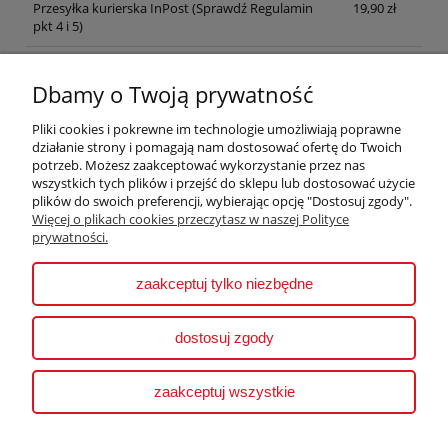
Przesyłka kurierska InPost (Sprawdź Regulamin
19,90 zł
pkt 4 i 5)
Pocztex 48 (paczka ubezpieczona)
27,00 zł
Dbamy o Twoją prywatność
Pocztex - płatne przy odbiorze (paczka
35,00 zł
ubezpieczona)
Pliki cookies i pokrewne im technologie umożliwiają poprawne
działanie strony i pomagają nam dostosować ofertę do Twoich
potrzeb. Możesz zaakceptować wykorzystanie przez nas
wszystkich tych plików i przejść do sklepu lub dostosować użycie
plików do swoich preferencji, wybierając opcję "Dostosuj zgody".
Pomoc
Więcej o plikach cookies przeczytasz w naszej Polityce
prywatności.
Moje konto
zaakceptuj tylko niezbędne
Płatności i dostawa
dostosuj zgody
Informacje
zaakceptuj wszystkie
O nas