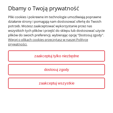
Dbamy o Twoją prywatność
Płatności i dostawa
Pliki cookies i pokrewne im technologie umożliwiają poprawne
działanie strony i pomagają nam dostosować ofertę do Twoich
Informacje
potrzeb. Możesz zaakceptować wykorzystanie przez nas
wszystkich tych plików i przejść do sklepu lub dostosować użycie
plików do swoich preferencji, wybierając opcję "Dostosuj zgody".
O nas
Więcej o plikach cookies przeczytasz w naszej Polityce
prywatności.
pokaż pełną wersję strony
zaakceptuj tylko niezbędne
Sklep internetowy Shoper.pl
dostosuj zgody
zaakceptuj wszystkie