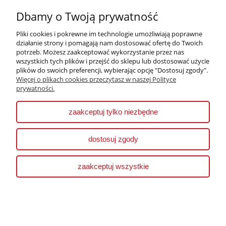
Dbamy o Twoją prywatność
Płatności i dostawa
Pliki cookies i pokrewne im technologie umożliwiają poprawne
działanie strony i pomagają nam dostosować ofertę do Twoich
Informacje
potrzeb. Możesz zaakceptować wykorzystanie przez nas
wszystkich tych plików i przejść do sklepu lub dostosować użycie
plików do swoich preferencji, wybierając opcję "Dostosuj zgody".
O nas
Więcej o plikach cookies przeczytasz w naszej Polityce
prywatności.
pokaż pełną wersję strony
zaakceptuj tylko niezbędne
Sklep internetowy Shoper.pl
dostosuj zgody
zaakceptuj wszystkie